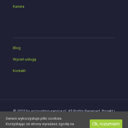
Kariera
Blog
Wyceń usługę
Kontakt
© 2025 by accounting-service.pl. All Rights Reserved. Projekt i
realizacja:
Serwis wykorzystuje pliki cookies.
Ok, rozumiem
Korzystając ze strony wyrażasz zgodę na