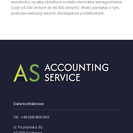
wysokości, na jaką określone zostało minimalne wynagrodzenie
(czyli od 200 złotych do 40 000 złotych). Warto pamiętać o tym,
podczas realizacji swoich obowiązków podatkowych.
Dane kontaktowe
Tel.: +48 668-809-669
ul. Poznańska 30
62-023 Dachowa