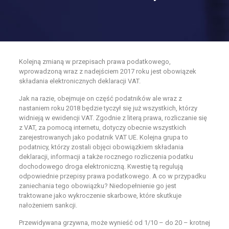
Kolejną zmianą w przepisach prawa podatkowego,
wprowadzoną wraz z nadejściem 2017 roku jest obowiązek
składania elektronicznych deklaracji VAT.
Jak na razie, obejmuje on część podatników ale wraz z
nastaniem roku 2018 będzie tyczył się już wszystkich, którzy
widnieją w ewidencji VAT. Zgodnie z literą prawa, rozliczanie się
z VAT, za pomocą internetu, dotyczy obecnie wszystkich
zarejestrowanych jako podatnik VAT UE. Kolejna grupa to
podatnicy, którzy zostali objęci obowiązkiem składania
deklaracji, informacji a także rocznego rozliczenia podatku
dochodowego droga elektroniczną. Kwestię tą regulują
odpowiednie przepisy prawa podatkowego. A co w przypadku
zaniechania tego obowiązku? Niedopełnienie go jest
traktowane jako wykroczenie skarbowe, które skutkuje
nałożeniem sankcji.
Przewidywana grzywna, może wynieść od 1/10 – do 20 – krotnej